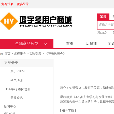
竞赛报名
竞赛登录
宝贝
iPhone5
全部商品分类
首页
店铺街
团
首页
课程服务
实验课程
《荧光歌舞会》
>
>
>
文章分类
关于STEM
学习培训
简介：知道萤火虫和灯的关系，初步感
·
STEM种子教师培训
课程根据《3-6 岁儿童学习与发展指
新闻资讯
通过萤火虫作为导入的引子，让孩子感
·
新闻中心
[ 相关下载 ]