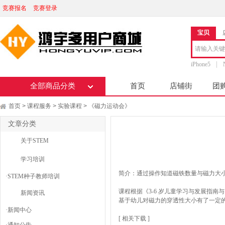
竞赛报名
竞赛登录
宝贝
iPhone5
全部商品分类
首页
店铺街
团
首页
课程服务
实验课程
《磁力运动会》
>
>
>
文章分类
关于STEM
学习培训
简介：通过操作知道磁铁数量与磁力大
·
STEM种子教师培训
课程根据《3-6 岁儿童学习与发展指
新闻资讯
基于幼儿对磁力的穿透性大小有了一定
·
新闻中心
[ 相关下载 ]