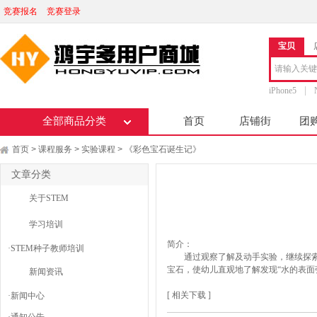
竞赛报名
竞赛登录
宝贝
iPhone5
全部商品分类
首页
店铺街
团
首页
课程服务
实验课程
《彩色宝石诞生记》
>
>
>
文章分类
关于STEM
学习培训
简介：
·
STEM种子教师培训
通过观察了解及动手实验，继续探索
宝石，使幼儿直观地了解发现“水的表面
新闻资讯
[ 相关下载 ]
·
新闻中心