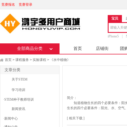
竞赛报名
竞赛登录
宝贝
iPhone5
全部商品分类
首页
店铺街
团
首页
课程服务
实验课程
《水中植物》
>
>
>
文章分类
关于STEM
学习培训
简介：
·
STEM种子教师培训
知道植物生长的四个必要条件：阳
生长的四个必要条件：阳光、水、空气
新闻资讯
[ 相关下载 ]
·
新闻中心